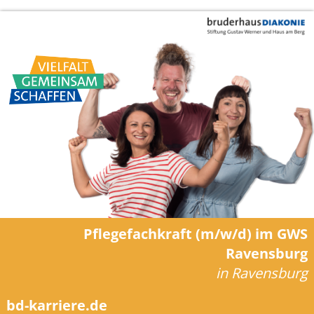
Pflegefachkraft (m/w/d) im GWS
Ravensburg
in Ravensburg
bd-karriere.de