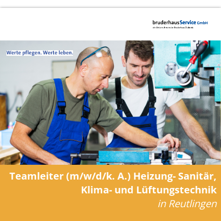
Teamleiter (m/w/d/k. A.) Heizung- Sanitär,
Klima- und Lüftungstechnik
in Reutlingen