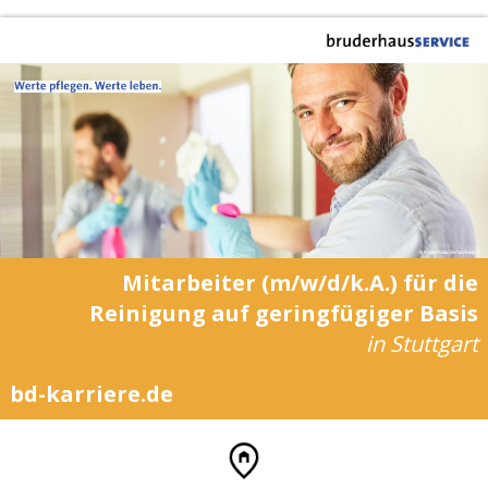
Mitarbeiter (m/w/d/k.A.) für die
Reinigung auf geringfügiger Basis
in Stuttgart
bd-karriere.de