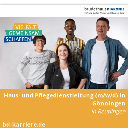
Haus- und Pflegedienstleitung (m/w/d) in
Gönningen
in Reutlingen
bd-karriere.de