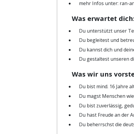
mehr Infos unter: ran-an
Was erwartet dich
Du unterstützt unser T
Du begleitest und betre
Du kannst dich und dein
Du gestaltest unseren d
Was wir uns vorste
Du bist mind. 16 Jahre al
Du magst Menschen wie 
Du bist zuverlässig, ge
Du hast Freude an der A
Du beherrschst die deut